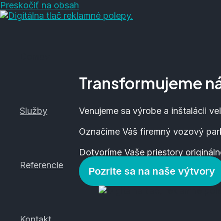
Preskočiť na obsah
Domov
Transformujeme ná
Služby
Venujeme sa výrobe a inštalácii veľ
Označíme Váš firemný vozový park
Dotvoríme Vaše priestory originál
Referencie
Pozrite sa na naše výtvory
Kontakt