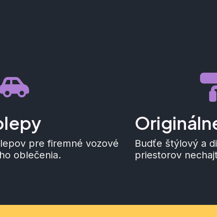
olepy
Origináln
lepov pre firemné vozové
Budťe štýlový a d
ho oblečenia.
priestorov nechaj